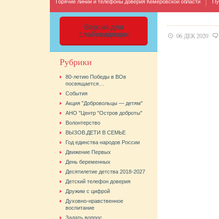
Горячие линии и телефоны доверия Кемеровской области
Пу
Версия для
слабовидящих
06 ДЕК 2020
Рубрики
80-летию Победы в ВОв
посвящается…
Cобытия
Акция "Добровольцы — детям"
АНО "Центр "Остров доброты"
Волонтерство
ВЫЗОВ.ДЕТИ В СЕМЬЕ
Год единства народов России
Движение Первых
День беременных
Десятилетие детства 2018-2027
Детский телефон доверия
Дружим с цифрой
Духовно-нравственное
воспитание
Задать вопрос