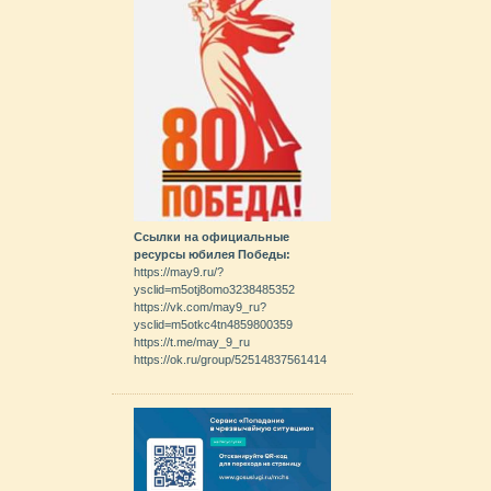
Cсылки на официальные
ресурсы юбилея Победы:
https://may9.ru/?
ysclid=m5otj8omo3238485352
https://vk.com/may9_ru?
ysclid=m5otkc4tn4859800359
https://t.me/may_9_ru
https://ok.ru/group/52514837561414