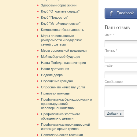
Здоровый образ жизни
Клуб "Открытые сердца"
Facebook
Клуб "Подросток"
Клуб "Устойчивая семья"
Ваш отзыв
Комплексная безопасность
Имя: *
Меры по повышению
рождаемости и поддержке
семей с детьми
Меры социальной поддержки
Почта: *
Мой выбор-моё будущее
Наша Победа, наша история
Сайт:
Наши достижения
Неделя добра
Обращения граждан
Сообщение:
Опросник по качеству услуг
Правовая помощь
Профилактика безнадзорности и
правонарушений
несовершеннолетних
Профилактика жестокого
обращения с детьми
Профилактика коронавирусной
инфекции орви и гриппа
Психологическая гостиная